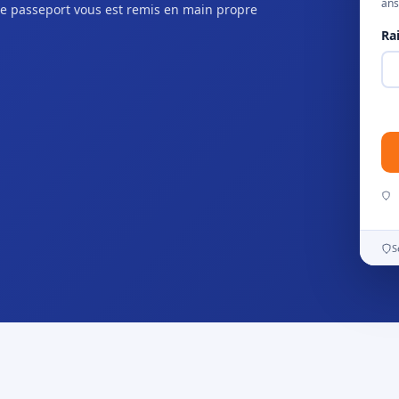
ans
e passeport vous est remis en main propre
Ra
S