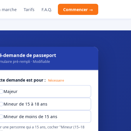
 marche
Tarifs
F.A.Q.
Commencer →
é-demande de passeport
mulaire pré-rempli · Modifiable
tte demande est pour :
Nécessaire
Majeur
Mineur de 15 à 18 ans
Mineur de moins de 15 ans
r une personne qui a 15 ans, cocher "Mineur (15–18