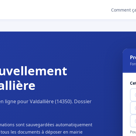
Comment ça
Pr
For
uvellement
llière
Ce
 ligne pour Valdallière (14350). Dossier
ormations sont sauvegardées automatiquement
c tous les documents à déposer en mairie
Pou