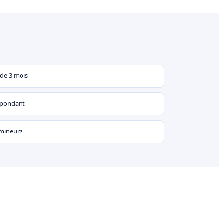
 de 3 mois
espondant
 mineurs