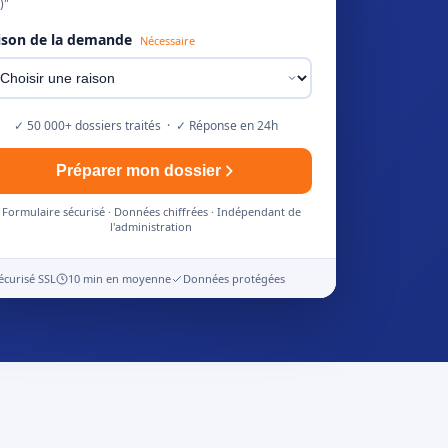
)"
ison de la demande
Nécessaire
✓ 50 000+ dossiers traités · ✓ Réponse en 24h
Préparer mon dossier
Formulaire sécurisé · Données chiffrées · Indépendant de
l'administration
écurisé SSL
10 min en moyenne
Données protégées