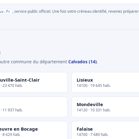
, service public officiel. Une fois votre créneau identifié, revenez prépa
uv.fr
s
e autre commune du département
Calvados (14)
.
uville-Saint-Clair
Lisieux
· 23 470 hab.
14100 · 19 645 hab.
Mondeville
· 11 937 hab.
14120 · 10 331 hab.
euvre en Bocage
Falaise
· 8 629 hab.
14700 · 7 680 hab.