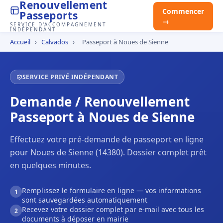
Renouvellement
Commencer
Passeports
→
SERVICE D'ACCOMPAGNEMENT
INDÉPENDANT
Accueil
›
Calvados
›
Passeport à Noues de Sienne
SERVICE PRIVÉ INDÉPENDANT
Demande / Renouvellement
Passeport à Noues de Sienne
Effectuez votre pré-demande de passeport en ligne
pour Noues de Sienne (14380). Dossier complet prêt
en quelques minutes.
Remplissez le formulaire en ligne — vos informations
1
sont sauvegardées automatiquement
Recevez votre dossier complet par e-mail avec tous les
2
documents à déposer en mairie