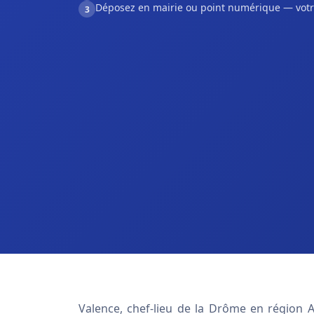
Déposez en mairie ou point numérique — votr
3
Valence, chef-lieu de la Drôme en région 