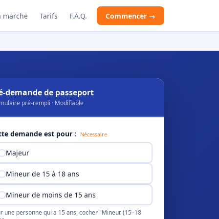
 marche
Tarifs
F.A.Q.
Commencer →
é-demande de passeport
mulaire pré-rempli · Modifiable
tte demande est pour :
Nécessaire
Majeur
Mineur de 15 à 18 ans
Mineur de moins de 15 ans
r une personne qui a 15 ans, cocher "Mineur (15–18