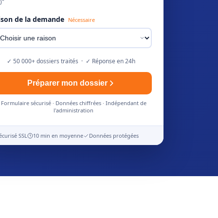
)"
ison de la demande
Nécessaire
✓ 50 000+ dossiers traités · ✓ Réponse en 24h
Préparer mon dossier
Formulaire sécurisé · Données chiffrées · Indépendant de
l'administration
écurisé SSL
10 min en moyenne
Données protégées