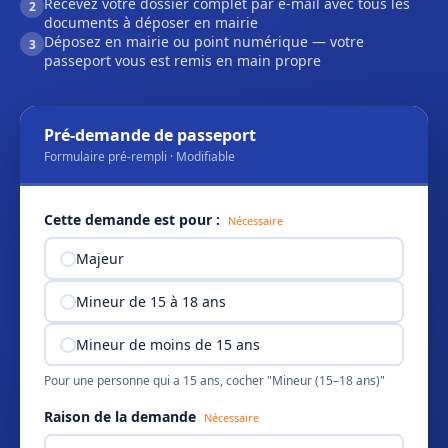
Recevez votre dossier complet par e-mail avec tous les
2
documents à déposer en mairie
Déposez en mairie ou point numérique — votre
3
passeport vous est remis en main propre
Pré-demande de passeport
Formulaire pré-rempli · Modifiable
Cette demande est pour :
Nécessaire
Majeur
Mineur de 15 à 18 ans
Mineur de moins de 15 ans
Pour une personne qui a 15 ans, cocher "Mineur (15–18 ans)"
Raison de la demande
Nécessaire