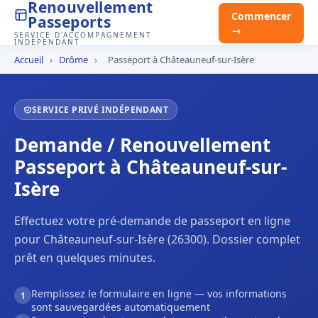
Renouvellement
Commencer
Passeports
→
SERVICE D'ACCOMPAGNEMENT
INDÉPENDANT
Accueil
›
Drôme
›
Passeport à Châteauneuf-sur-Isère
SERVICE PRIVÉ INDÉPENDANT
Demande / Renouvellement
Passeport à Châteauneuf-sur-
Isère
Effectuez votre pré-demande de passeport en ligne
pour Châteauneuf-sur-Isère (26300). Dossier complet
prêt en quelques minutes.
Remplissez le formulaire en ligne — vos informations
1
sont sauvegardées automatiquement