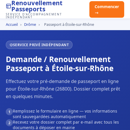
Renouvellement
Commencer
Passeports
→
SERVICE D'ACCOMPAGNEMENT
INDÉPENDANT
Accueil
›
Drôme
›
Passeport à Étoile-sur-Rhône
SERVICE PRIVÉ INDÉPENDANT
Demande / Renouvellement
Passeport à Étoile-sur-Rhône
Effectuez votre pré-demande de passeport en ligne
pour Étoile-sur-Rhône (26800). Dossier complet prêt
en quelques minutes.
Remplissez le formulaire en ligne — vos informations
1
sont sauvegardées automatiquement
Recevez votre dossier complet par e-mail avec tous les
2
documents à déposer en mairie