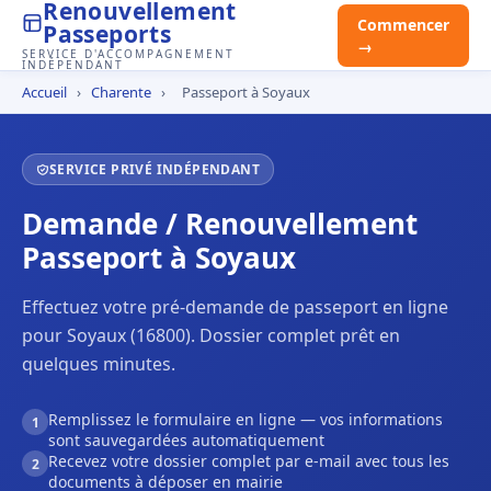
Renouvellement
Commencer
Passeports
→
SERVICE D'ACCOMPAGNEMENT
INDÉPENDANT
Accueil
›
Charente
›
Passeport à Soyaux
SERVICE PRIVÉ INDÉPENDANT
Demande / Renouvellement
Passeport à Soyaux
Effectuez votre pré-demande de passeport en ligne
pour Soyaux (16800). Dossier complet prêt en
quelques minutes.
Remplissez le formulaire en ligne — vos informations
1
sont sauvegardées automatiquement
Recevez votre dossier complet par e-mail avec tous les
2
documents à déposer en mairie