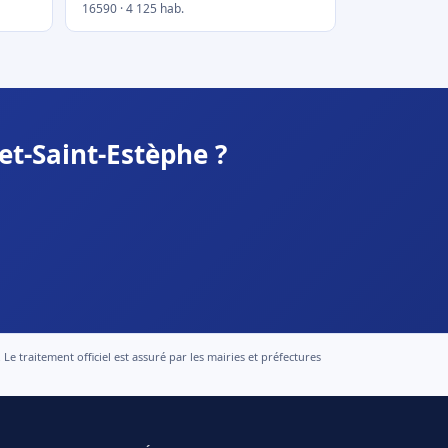
16590 · 4 125 hab.
et-Saint-Estèphe ?
 traitement officiel est assuré par les mairies et préfectures