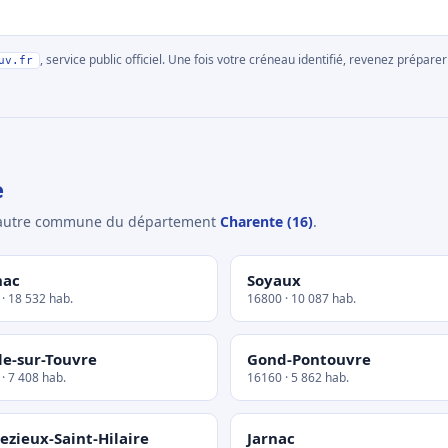
, service public officiel. Une fois votre créneau identifié, revenez prépa
uv.fr
e
e autre commune du département
Charente (16)
.
nac
Soyaux
· 18 532 hab.
16800 · 10 087 hab.
le-sur-Touvre
Gond-Pontouvre
· 7 408 hab.
16160 · 5 862 hab.
ezieux-Saint-Hilaire
Jarnac