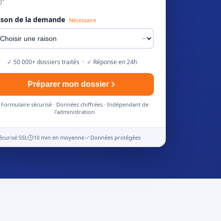
)"
ison de la demande
Nécessaire
✓ 50 000+ dossiers traités · ✓ Réponse en 24h
Préparer mon dossier
Formulaire sécurisé · Données chiffrées · Indépendant de
l'administration
écurisé SSL
10 min en moyenne
Données protégées