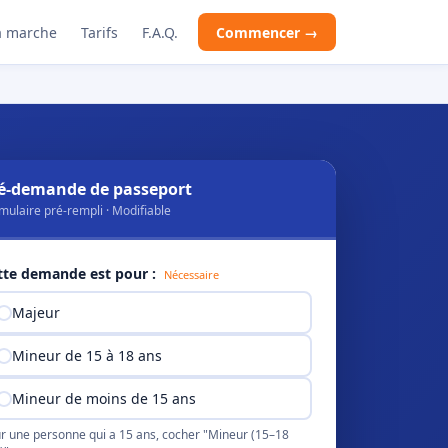
 marche
Tarifs
F.A.Q.
Commencer →
é-demande de passeport
mulaire pré-rempli · Modifiable
tte demande est pour :
Nécessaire
Majeur
Mineur de 15 à 18 ans
Mineur de moins de 15 ans
r une personne qui a 15 ans, cocher "Mineur (15–18