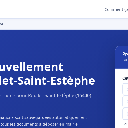
Comment ça
he
Pr
For
uvellement
let-Saint-Estèphe
Ce
 ligne pour Roullet-Saint-Estèphe (16440).
ormations sont sauvegardées automatiquement
c tous les documents à déposer en mairie
Pou