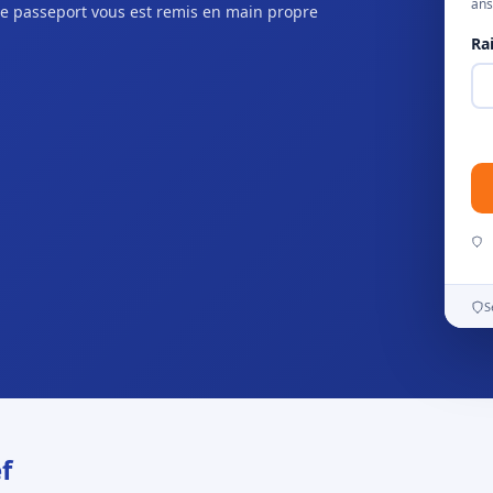
ans
e passeport vous est remis en main propre
Ra
S
f