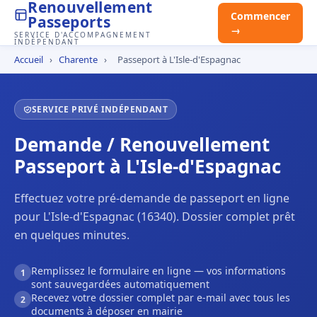
Renouvellement
Commencer
Passeports
→
SERVICE D'ACCOMPAGNEMENT
INDÉPENDANT
Accueil
›
Charente
›
Passeport à L'Isle-d'Espagnac
SERVICE PRIVÉ INDÉPENDANT
Demande / Renouvellement
Passeport à L'Isle-d'Espagnac
Effectuez votre pré-demande de passeport en ligne
pour L'Isle-d'Espagnac (16340). Dossier complet prêt
en quelques minutes.
Remplissez le formulaire en ligne — vos informations
1
sont sauvegardées automatiquement
Recevez votre dossier complet par e-mail avec tous les
2
documents à déposer en mairie