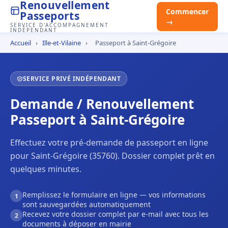
Renouvellement
Commencer
Passeports
→
SERVICE D'ACCOMPAGNEMENT
INDÉPENDANT
Accueil
›
Ille-et-Vilaine
›
Passeport à Saint-Grégoire
SERVICE PRIVÉ INDÉPENDANT
Demande / Renouvellement
Passeport à Saint-Grégoire
Effectuez votre pré-demande de passeport en ligne
pour Saint-Grégoire (35760). Dossier complet prêt en
quelques minutes.
Remplissez le formulaire en ligne — vos informations
1
sont sauvegardées automatiquement
Recevez votre dossier complet par e-mail avec tous les
2
documents à déposer en mairie