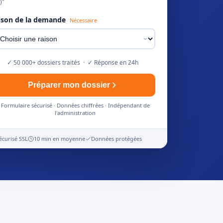
)"
ison de la demande
Nécessaire
✓ 50 000+ dossiers traités · ✓ Réponse en 24h
Préparer mon dossier
Formulaire sécurisé · Données chiffrées · Indépendant de
l'administration
écurisé SSL
10 min en moyenne
Données protégées