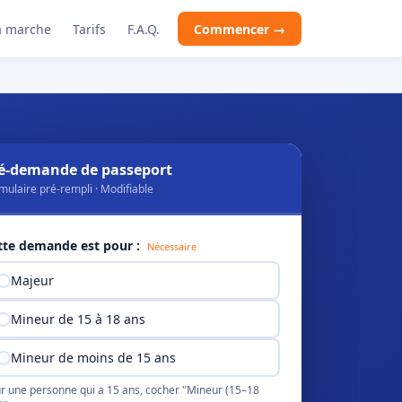
 marche
Tarifs
F.A.Q.
Commencer →
é-demande de passeport
mulaire pré-rempli · Modifiable
tte demande est pour :
Nécessaire
Majeur
Mineur de 15 à 18 ans
Mineur de moins de 15 ans
r une personne qui a 15 ans, cocher "Mineur (15–18