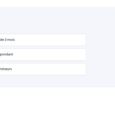
 de 3 mois
espondant
 mineurs