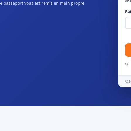
ans
e passeport vous est remis en main propre
Ra
S