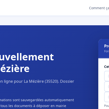
Comment ça
Pr
For
uvellement
ézière
Ce
n ligne pour La Mézière (35520). Dossier
ormations sont sauvegardées automatiquement
c tous les documents à déposer en mairie
Pou