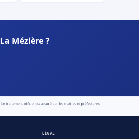
 La Mézière ?
 traitement officiel est assuré par les mairies et préfectures
LÉGAL