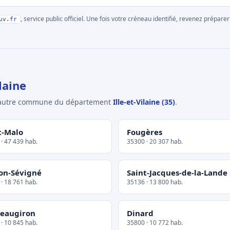
, service public officiel. Une fois votre créneau identifié, revenez prépa
uv.fr
laine
e autre commune du département
Ille-et-Vilaine (35)
.
t-Malo
Fougères
· 47 439 hab.
35300 · 20 307 hab.
on-Sévigné
Saint-Jacques-de-la-Lande
· 18 761 hab.
35136 · 13 800 hab.
eaugiron
Dinard
· 10 845 hab.
35800 · 10 772 hab.