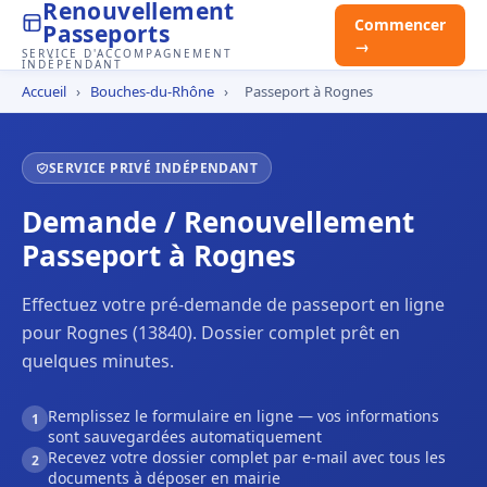
Renouvellement
Commencer
Passeports
→
SERVICE D'ACCOMPAGNEMENT
INDÉPENDANT
Accueil
›
Bouches-du-Rhône
›
Passeport à Rognes
SERVICE PRIVÉ INDÉPENDANT
Demande / Renouvellement
Passeport à Rognes
Effectuez votre pré-demande de passeport en ligne
pour Rognes (13840). Dossier complet prêt en
quelques minutes.
Remplissez le formulaire en ligne — vos informations
1
sont sauvegardées automatiquement
Recevez votre dossier complet par e-mail avec tous les
2
documents à déposer en mairie