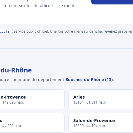
tement sur le site officiel — le motif
, service public officiel. Une fois votre créneau identifié, revenez prépa
uv.fr
-du-Rhône
e autre commune du département
Bouches-du-Rhône (13)
.
en-Provence
Arles
· 149 695 hab.
13104 · 51 811 hab.
s
Salon-de-Provence
· 44 292 hab.
13300 · 44 194 hab.