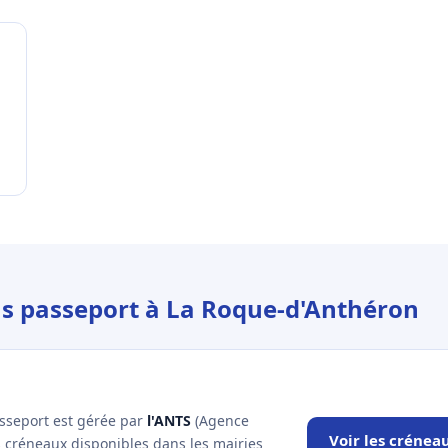
us passeport à La Roque-d'Anthéron
asseport est gérée par
l'ANTS
(Agence
Voir les crénea
es créneaux disponibles dans les mairies