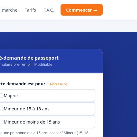
 marche
Tarifs
F.A.Q.
Commencer →
é-demande de passeport
mulaire pré-rempli · Modifiable
tte demande est pour :
Nécessaire
Majeur
Mineur de 15 à 18 ans
Mineur de moins de 15 ans
r une personne qui a 15 ans, cocher "Mineur (15–18