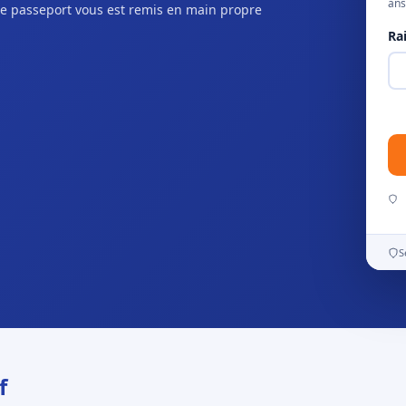
ans
e passeport vous est remis en main propre
Ra
S
f