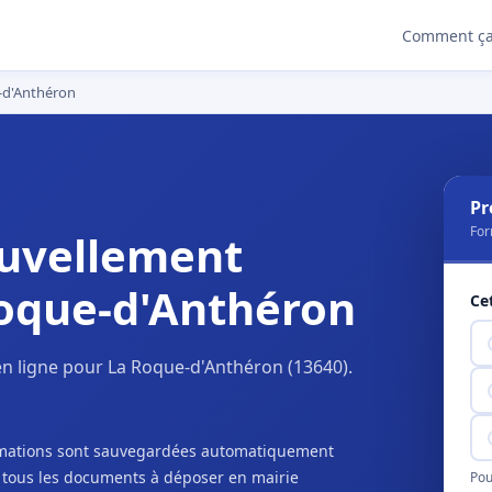
Comment ça
-d'Anthéron
Pr
For
uvellement
Roque-d'Anthéron
Ce
n ligne pour La Roque-d'Anthéron (13640).
ormations sont sauvegardées automatiquement
c tous les documents à déposer en mairie
Pou