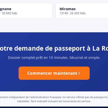
ignane
Miramas
· 33 692 hab.
13140 · 26 203 hab.
 votre demande de passeport à La R
Dossier complet prêt en 10 minutes. Sécurisé et simple.
Commencer maintenant
nt indépendant de l'administration française. Ce service n'émet pas de passeports. Le
habilitées. Tarif indicatif incluant les honoraires du service.