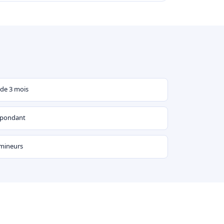
 de 3 mois
espondant
 mineurs