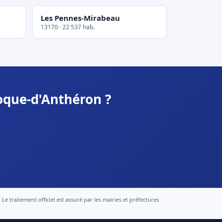
Les Pennes-Mirabeau
13170 · 22 537 hab.
oque-d'Anthéron ?
 traitement officiel est assuré par les mairies et préfectures