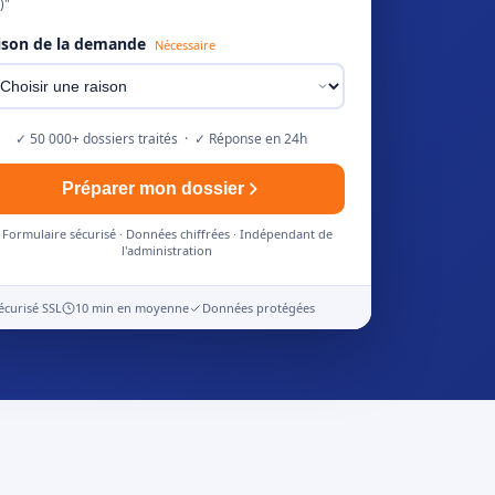
)"
ison de la demande
Nécessaire
✓ 50 000+ dossiers traités · ✓ Réponse en 24h
Préparer mon dossier
Formulaire sécurisé · Données chiffrées · Indépendant de
l'administration
écurisé SSL
10 min en moyenne
Données protégées