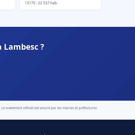
13170 · 22 537 hab.
à Lambesc ?
 traitement officiel est assuré par les mairies et préfectures