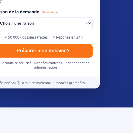
)"
ison de la demande
Nécessaire
✓ 50 000+ dossiers traités · ✓ Réponse en 24h
Préparer mon dossier
Formulaire sécurisé · Données chiffrées · Indépendant de
l'administration
écurisé SSL
10 min en moyenne
Données protégées