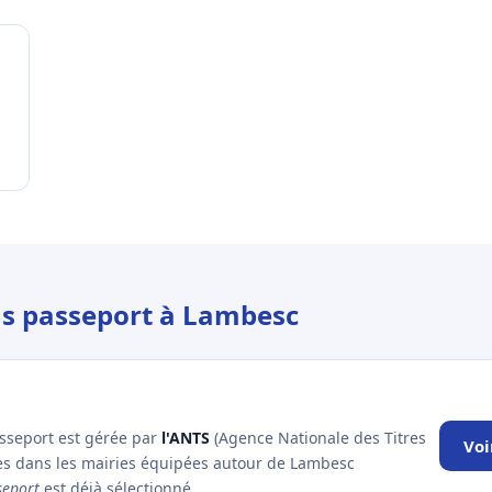
us passeport à Lambesc
asseport est gérée par
l'ANTS
(Agence Nationale des Titres
Voi
les dans les mairies équipées autour de Lambesc
seport
est déjà sélectionné.