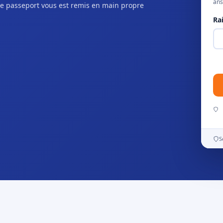
ans
e passeport vous est remis en main propre
Ra
S