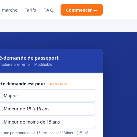
 marche
Tarifs
F.A.Q.
Commencer →
é-demande de passeport
mulaire pré-rempli · Modifiable
tte demande est pour :
Nécessaire
Majeur
Mineur de 15 à 18 ans
Mineur de moins de 15 ans
r une personne qui a 15 ans, cocher "Mineur (15–18