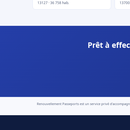
13127 · 36 758 hab.
13700 
Prêt à eff
Renouvellement Passeports est un service privé d'accompagneme