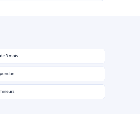
 de 3 mois
espondant
 mineurs