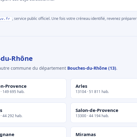
, service public officiel. Une fois votre créneau identifié, revenez prépa
uv.fr
-du-Rhône
e autre commune du département
Bouches-du-Rhône (13)
.
en-Provence
Arles
· 149 695 hab.
13104 · 51 811 hab.
s
Salon-de-Provence
· 44 292 hab.
13300 · 44 194 hab.
ignane
Miramas