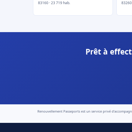
83160 · 23 719 hab.
83260 
Prêt à effec
Renouvellement Passeports est un service privé d'accompagneme