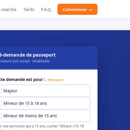
 marche
Tarifs
F.A.Q.
Commencer →
é-demande de passeport
mulaire pré-rempli · Modifiable
tte demande est pour :
Nécessaire
Majeur
Mineur de 15 à 18 ans
Mineur de moins de 15 ans
r une personne qui a 15 ans, cocher "Mineur (15–18