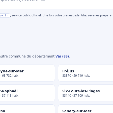
, service public officiel. Une fois votre créneau identifié, revenez prépa
uv.fr
e autre commune du département
Var (83)
.
eyne-sur-Mer
Fréjus
· 63 732 hab.
83370 · 59 719 hab.
t-Raphaël
Six-Fours-les-Plages
· 37 113 hab.
83140 · 37 109 hab.
rau
Sanary-sur-Mer