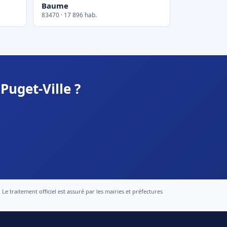
Baume
83470 · 17 896 hab.
Puget-Ville ?
 traitement officiel est assuré par les mairies et préfectures