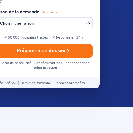
)"
ison de la demande
Nécessaire
✓ 50 000+ dossiers traités · ✓ Réponse en 24h
Préparer mon dossier
Formulaire sécurisé · Données chiffrées · Indépendant de
l'administration
écurisé SSL
10 min en moyenne
Données protégées