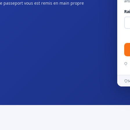
ans
e passeport vous est remis en main propre
Ra
S