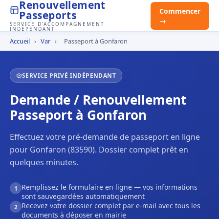
Renouvellement
Commencer
Passeports
→
SERVICE D'ACCOMPAGNEMENT
INDÉPENDANT
Accueil
›
Var
›
Passeport à Gonfaron
SERVICE PRIVÉ INDÉPENDANT
Demande / Renouvellement
Passeport à Gonfaron
Effectuez votre pré-demande de passeport en ligne
pour Gonfaron (83590). Dossier complet prêt en
quelques minutes.
Remplissez le formulaire en ligne — vos informations
1
sont sauvegardées automatiquement
Recevez votre dossier complet par e-mail avec tous les
2
documents à déposer en mairie