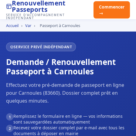
Renouvellement
Commencer
Passeports
→
SERVICE D'ACCOMPAGNEMENT
INDÉPENDANT
Accueil
›
Var
›
Passeport à Carnoules
SERVICE PRIVÉ INDÉPENDANT
Demande / Renouvellement
Passeport à Carnoules
Effectuez votre pré-demande de passeport en ligne
pour Carnoules (83660). Dossier complet prêt en
quelques minutes.
Remplissez le formulaire en ligne — vos informations
1
sont sauvegardées automatiquement
Recevez votre dossier complet par e-mail avec tous les
2
documents à déposer en mairie