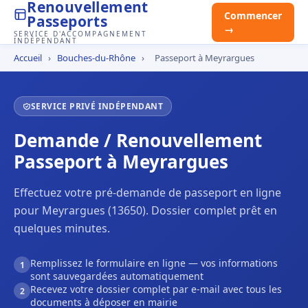
Renouvellement
Commencer
Passeports
→
SERVICE D'ACCOMPAGNEMENT
INDÉPENDANT
Accueil
›
Bouches-du-Rhône
›
Passeport à Meyrargues
SERVICE PRIVÉ INDÉPENDANT
Demande / Renouvellement
Passeport à Meyrargues
Effectuez votre pré-demande de passeport en ligne
pour Meyrargues (13650). Dossier complet prêt en
quelques minutes.
Remplissez le formulaire en ligne — vos informations
1
sont sauvegardées automatiquement
Recevez votre dossier complet par e-mail avec tous les
2
documents à déposer en mairie