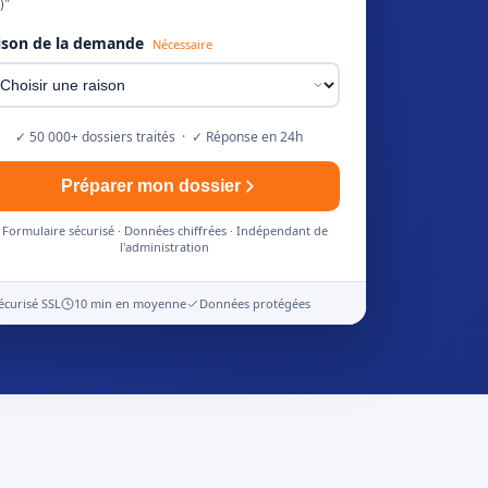
)"
ison de la demande
Nécessaire
✓ 50 000+ dossiers traités · ✓ Réponse en 24h
Préparer mon dossier
Formulaire sécurisé · Données chiffrées · Indépendant de
l'administration
écurisé SSL
10 min en moyenne
Données protégées