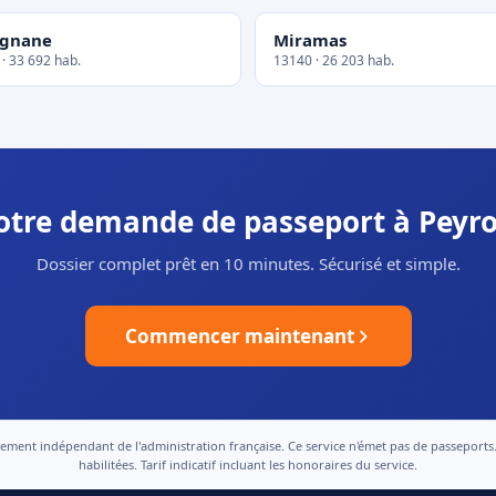
ignane
Miramas
· 33 692 hab.
13140 · 26 203 hab.
votre demande de passeport à Peyro
Dossier complet prêt en 10 minutes. Sécurisé et simple.
Commencer maintenant
nt indépendant de l'administration française. Ce service n'émet pas de passeports. Le
habilitées. Tarif indicatif incluant les honoraires du service.