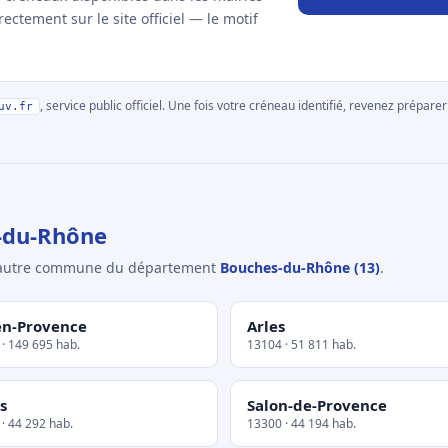
ctement sur le site officiel — le motif
, service public officiel. Une fois votre créneau identifié, revenez prépa
uv.fr
-du-Rhône
e autre commune du département
Bouches-du-Rhône (13)
.
en-Provence
Arles
· 149 695 hab.
13104 · 51 811 hab.
s
Salon-de-Provence
· 44 292 hab.
13300 · 44 194 hab.