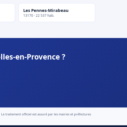
Les Pennes-Mirabeau
13170 · 22 537 hab.
lles-en-Provence ?
 traitement officiel est assuré par les mairies et préfectures