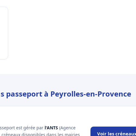
us passeport à Peyrolles-en-Provence
asseport est gérée par
l'ANTS
(Agence
Voir les créneau
es créneaux disponibles dans les mairies