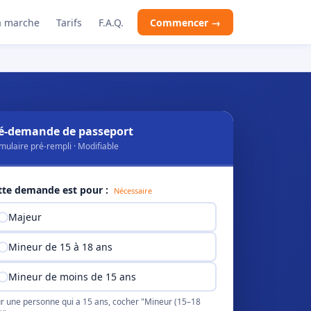
 marche
Tarifs
F.A.Q.
Commencer →
é-demande de passeport
mulaire pré-rempli · Modifiable
tte demande est pour :
Nécessaire
Majeur
Mineur de 15 à 18 ans
Mineur de moins de 15 ans
r une personne qui a 15 ans, cocher "Mineur (15–18