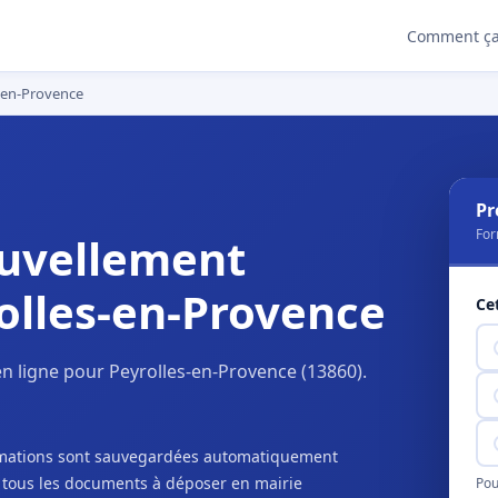
Comment ça
s-en-Provence
Pr
For
uvellement
olles-en-Provence
Ce
n ligne pour Peyrolles-en-Provence (13860).
ormations sont sauvegardées automatiquement
c tous les documents à déposer en mairie
Pou