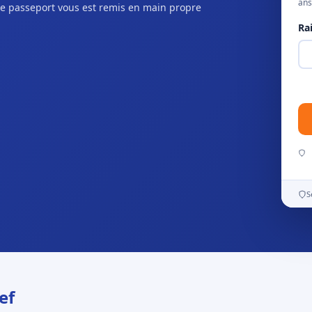
ans
e passeport vous est remis en main propre
Ra
S
ef