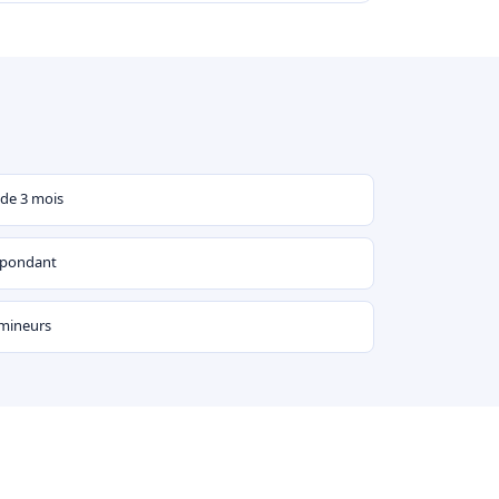
 de 3 mois
espondant
 mineurs