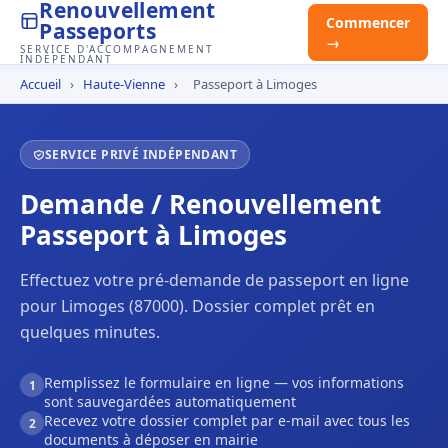
Renouvellement
Commencer
Passeports
→
SERVICE D'ACCOMPAGNEMENT
INDÉPENDANT
Accueil
›
Haute-Vienne
›
Passeport à Limoges
SERVICE PRIVÉ INDÉPENDANT
Demande / Renouvellement
Passeport à Limoges
Effectuez votre pré-demande de passeport en ligne
pour Limoges (87000). Dossier complet prêt en
quelques minutes.
Remplissez le formulaire en ligne — vos informations
1
sont sauvegardées automatiquement
Recevez votre dossier complet par e-mail avec tous les
2
documents à déposer en mairie