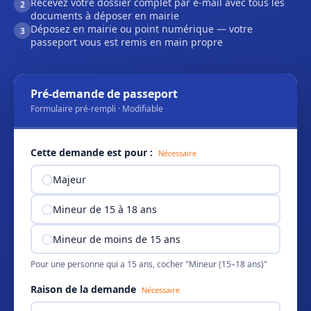
Recevez votre dossier complet par e-mail avec tous les
2
documents à déposer en mairie
Déposez en mairie ou point numérique — votre
3
passeport vous est remis en main propre
Pré-demande de passeport
Formulaire pré-rempli · Modifiable
Cette demande est pour :
Nécessaire
Majeur
Mineur de 15 à 18 ans
Mineur de moins de 15 ans
Pour une personne qui a 15 ans, cocher "Mineur (15–18 ans)"
Raison de la demande
Nécessaire