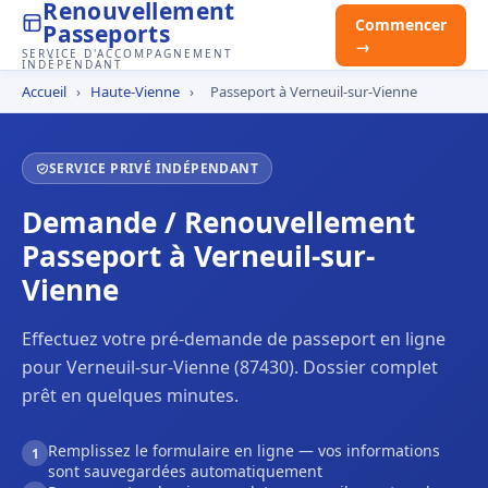
Renouvellement
Commencer
Passeports
→
SERVICE D'ACCOMPAGNEMENT
INDÉPENDANT
Accueil
›
Haute-Vienne
›
Passeport à Verneuil-sur-Vienne
SERVICE PRIVÉ INDÉPENDANT
Demande / Renouvellement
Passeport à Verneuil-sur-
Vienne
Effectuez votre pré-demande de passeport en ligne
pour Verneuil-sur-Vienne (87430). Dossier complet
prêt en quelques minutes.
Remplissez le formulaire en ligne — vos informations
1
sont sauvegardées automatiquement