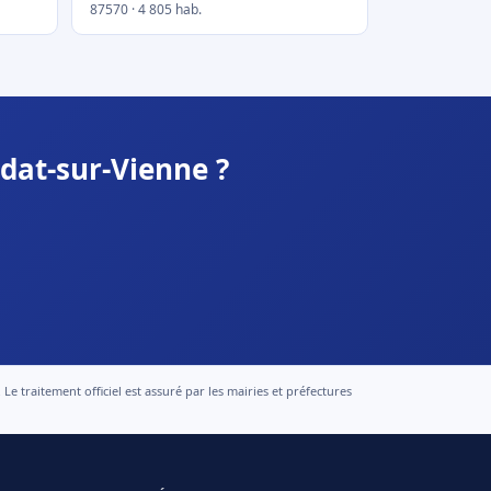
87570 · 4 805 hab.
dat-sur-Vienne ?
 traitement officiel est assuré par les mairies et préfectures