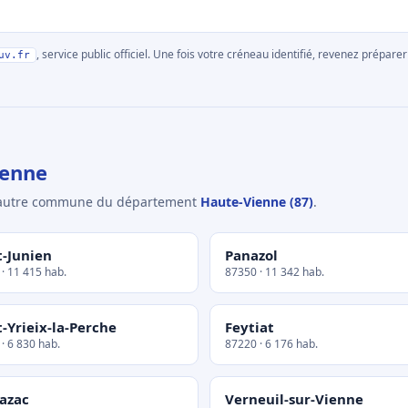
, service public officiel. Une fois votre créneau identifié, revenez prépa
uv.fr
ienne
e autre commune du département
Haute-Vienne (87)
.
t-Junien
Panazol
· 11 415 hab.
87350 · 11 342 hab.
t-Yrieix-la-Perche
Feytiat
· 6 830 hab.
87220 · 6 176 hab.
azac
Verneuil-sur-Vienne