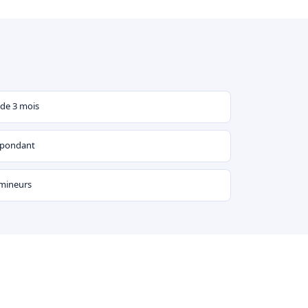
 de 3 mois
espondant
 mineurs