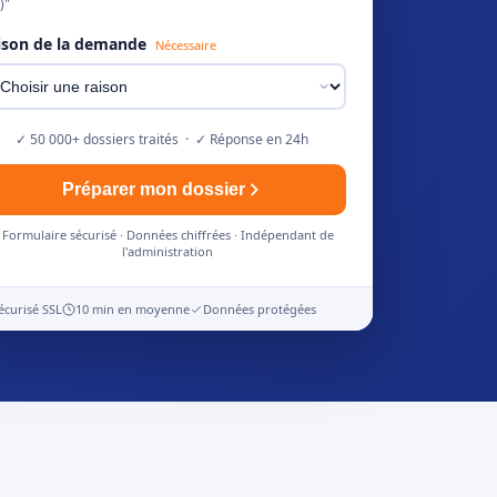
)"
ison de la demande
Nécessaire
✓ 50 000+ dossiers traités · ✓ Réponse en 24h
Préparer mon dossier
Formulaire sécurisé · Données chiffrées · Indépendant de
l'administration
écurisé SSL
10 min en moyenne
Données protégées