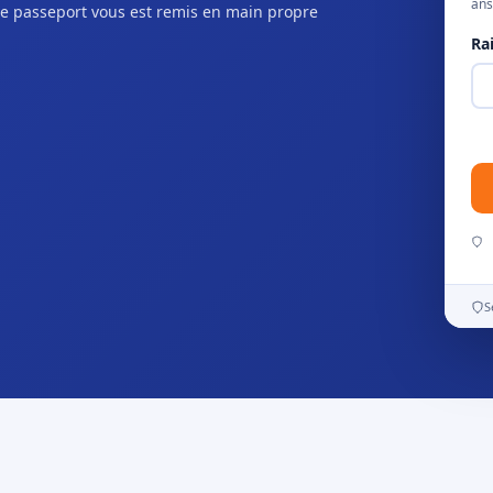
ans
e passeport vous est remis en main propre
Ra
S