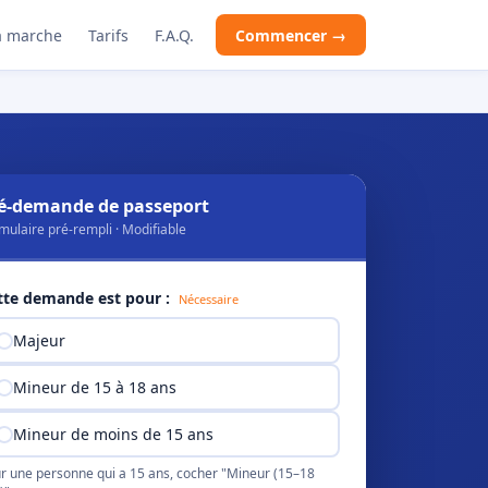
 marche
Tarifs
F.A.Q.
Commencer →
é-demande de passeport
mulaire pré-rempli · Modifiable
tte demande est pour :
Nécessaire
Majeur
Mineur de 15 à 18 ans
Mineur de moins de 15 ans
r une personne qui a 15 ans, cocher "Mineur (15–18