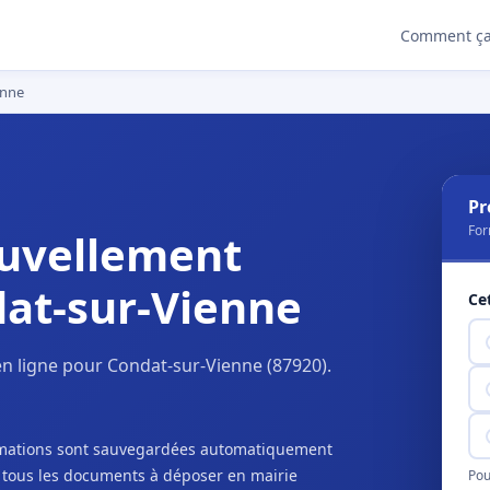
Comment ça
enne
Pr
For
uvellement
dat-sur-Vienne
Ce
n ligne pour Condat-sur-Vienne (87920).
ormations sont sauvegardées automatiquement
c tous les documents à déposer en mairie
Pou