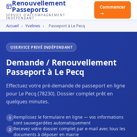
Renouvellement
Commencer
Passeports
→
SERVICE D'ACCOMPAGNEMENT
INDÉPENDANT
Accueil
›
Yvelines
›
Passeport à Le Pecq
SERVICE PRIVÉ INDÉPENDANT
Demande / Renouvellement
Passeport à Le Pecq
Effectuez votre pré-demande de passeport en ligne
pour Le Pecq (78230). Dossier complet prêt en
quelques minutes.
Remplissez le formulaire en ligne — vos informations
1
sont sauvegardées automatiquement
Recevez votre dossier complet par e-mail avec tous les
2
documents à déposer en mairie