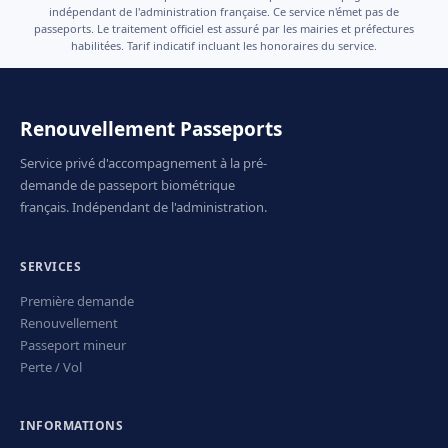
indépendant de l'administration française. Ce service n'émet pas de
passeports. Le traitement officiel est assuré par les mairies et préfectures
habilitées. Tarif indicatif incluant les honoraires du service.
Renouvellement Passeports
Service privé d'accompagnement à la pré-
demande de passeport biométrique
français. Indépendant de l'administration.
SERVICES
Première demande
Renouvellement
Passeport mineur
Perte / Vol
INFORMATIONS