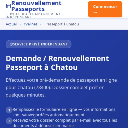
Renouvellement
Commencer
Passeports
→
SERVICE D'ACCOMPAGNEMENT
INDÉPENDANT
Accueil
›
Yvelines
›
Passeport à Chatou
SERVICE PRIVÉ INDÉPENDANT
Demande / Renouvellement
Passeport à Chatou
Effectuez votre pré-demande de passeport en ligne
pour Chatou (78400). Dossier complet prêt en
quelques minutes.
Remplissez le formulaire en ligne — vos informations
1
sont sauvegardées automatiquement
Recevez votre dossier complet par e-mail avec tous les
2
documents à déposer en mairie