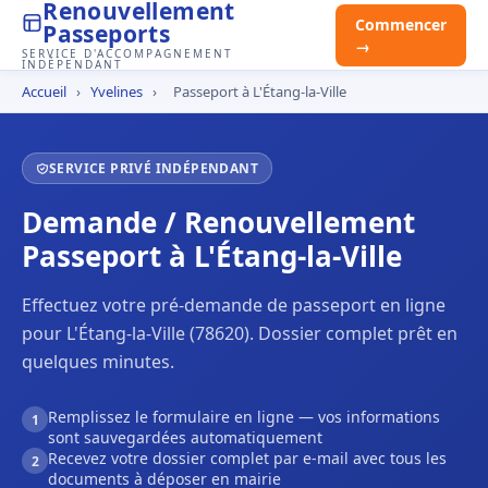
Renouvellement
Commencer
Passeports
→
SERVICE D'ACCOMPAGNEMENT
INDÉPENDANT
Accueil
›
Yvelines
›
Passeport à L'Étang-la-Ville
SERVICE PRIVÉ INDÉPENDANT
Demande / Renouvellement
Passeport à L'Étang-la-Ville
Effectuez votre pré-demande de passeport en ligne
pour L'Étang-la-Ville (78620). Dossier complet prêt en
quelques minutes.
Remplissez le formulaire en ligne — vos informations
1
sont sauvegardées automatiquement
Recevez votre dossier complet par e-mail avec tous les
2
documents à déposer en mairie