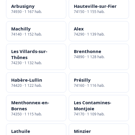
Arbusigny
Hauteville-sur-Fier
74930 · 1 167 hab.
74150 · 1 155 hab.
Machilly
Alex
74140 · 1 152 hab.
74290 · 1 139 hab.
Les Villards-sur-
Brenthonne
Thônes
74890 · 1 128 hab.
74230 · 1 132 hab.
Habère-Lullin
Présilly
74420 · 1 122 hab.
74160 · 1 116 hab.
Menthonnex-en-
Les Contamines-
Bornes
Montjoie
74350 · 1 115 hab.
74170 · 1 109 hab.
Lathuile
Minzier