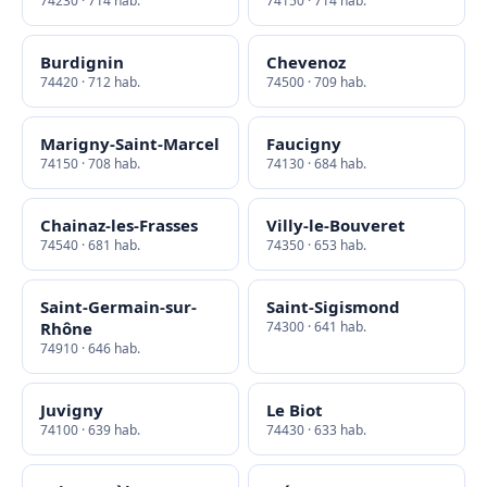
74230 · 714 hab.
74150 · 714 hab.
Burdignin
Chevenoz
74420 · 712 hab.
74500 · 709 hab.
Marigny-Saint-Marcel
Faucigny
74150 · 708 hab.
74130 · 684 hab.
Chainaz-les-Frasses
Villy-le-Bouveret
74540 · 681 hab.
74350 · 653 hab.
Saint-Germain-sur-
Saint-Sigismond
Rhône
74300 · 641 hab.
74910 · 646 hab.
Juvigny
Le Biot
74100 · 639 hab.
74430 · 633 hab.