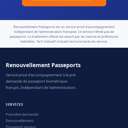
Renouvellement Passeports est un service privé d'accompagnement
indépendant de l'administration française. Ce service n'émet pas de
passeports. Le traitement officiel est assuré par les mairies et préfectures
habilitées. Tarif indicatif incluant les honoraires du service.
Renouvellement Passeports
Service privé d'accompagnement à la pré-
demande de passeport biométrique
français. Indépendant de l'administration.
SERVICES
Première demande
Renouvellement
Passeport mineur