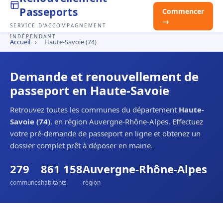
Passeports
Commencer
→
SERVICE D'ACCOMPAGNEMENT
INDÉPENDANT
Accueil
›
Haute-Savoie (74)
Demande et renouvellement de
passeport en Haute-Savoie
Retrouvez toutes les communes du département
Haute-
Savoie (74)
, en région Auvergne-Rhône-Alpes. Effectuez
votre pré-demande de passeport en ligne et obtenez un
dossier complet prêt à déposer en mairie.
279
861 158
Auvergne-Rhône-Alpes
communes
habitants
région