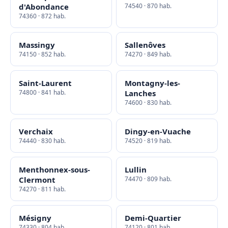
d'Abondance
74540 · 870 hab.
74360 · 872 hab.
Massingy
Sallenôves
74150 · 852 hab.
74270 · 849 hab.
Saint-Laurent
Montagny-les-
74800 · 841 hab.
Lanches
74600 · 830 hab.
Verchaix
Dingy-en-Vuache
74440 · 830 hab.
74520 · 819 hab.
Menthonnex-sous-
Lullin
Clermont
74470 · 809 hab.
74270 · 811 hab.
Mésigny
Demi-Quartier
74330 · 804 hab.
74120 · 801 hab.