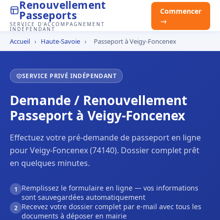
Renouvellement
Commencer
Passeports
→
SERVICE D'ACCOMPAGNEMENT
INDÉPENDANT
Accueil
›
Haute-Savoie
›
Passeport à Veigy-Foncenex
SERVICE PRIVÉ INDÉPENDANT
Demande / Renouvellement
Passeport à Veigy-Foncenex
Effectuez votre pré-demande de passeport en ligne
pour Veigy-Foncenex (74140). Dossier complet prêt
en quelques minutes.
Remplissez le formulaire en ligne — vos informations
1
sont sauvegardées automatiquement
Recevez votre dossier complet par e-mail avec tous les
2
documents à déposer en mairie