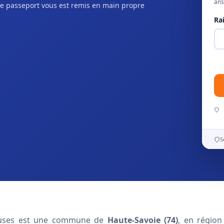
ans
e passeport vous est remis en main propre
Ra
S
 Cluses est une commune de
Haute-Savoie (74)
, en région