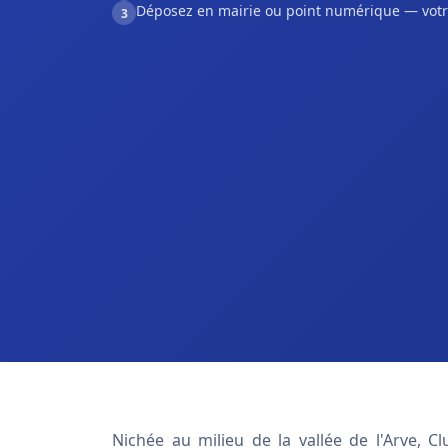
Déposez en mairie ou point numérique — votr
3
Nichée au milieu de la vallée de l'Arve,