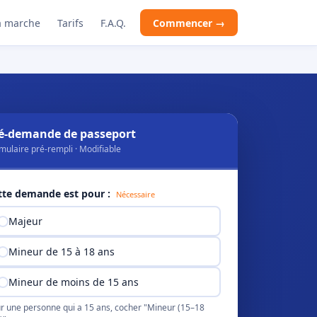
 marche
Tarifs
F.A.Q.
Commencer →
é-demande de passeport
mulaire pré-rempli · Modifiable
tte demande est pour :
Nécessaire
Majeur
Mineur de 15 à 18 ans
Mineur de moins de 15 ans
r une personne qui a 15 ans, cocher "Mineur (15–18