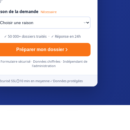
)"
ison de la demande
Nécessaire
✓ 50 000+ dossiers traités · ✓ Réponse en 24h
Préparer mon dossier
Formulaire sécurisé · Données chiffrées · Indépendant de
l'administration
écurisé SSL
10 min en moyenne
Données protégées