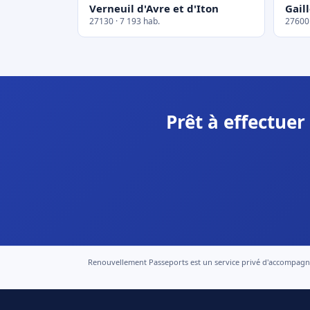
Verneuil d'Avre et d'Iton
Gail
27130 · 7 193 hab.
27600 
Prêt à effectue
Renouvellement Passeports est un service privé d'accompagneme