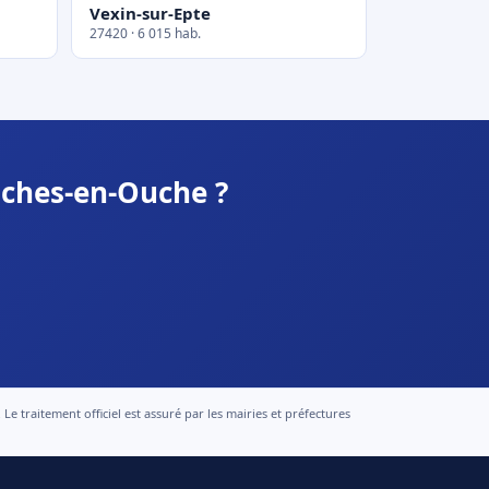
Vexin-sur-Epte
27420 · 6 015 hab.
nches-en-Ouche ?
 traitement officiel est assuré par les mairies et préfectures