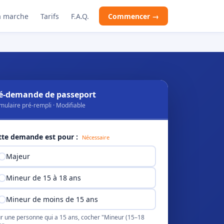
 marche
Tarifs
F.A.Q.
Commencer →
é-demande de passeport
mulaire pré-rempli · Modifiable
tte demande est pour :
Nécessaire
Majeur
Mineur de 15 à 18 ans
Mineur de moins de 15 ans
r une personne qui a 15 ans, cocher "Mineur (15–18