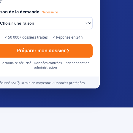
)"
ison de la demande
Nécessaire
✓ 50 000+ dossiers traités · ✓ Réponse en 24h
Préparer mon dossier
Formulaire sécurisé · Données chiffrées · Indépendant de
l'administration
écurisé SSL
10 min en moyenne
Données protégées