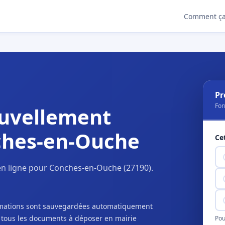
Comment ça
Pr
For
uvellement
ches-en-Ouche
Ce
en ligne pour Conches-en-Ouche (27190).
ormations sont sauvegardées automatiquement
c tous les documents à déposer en mairie
Pou