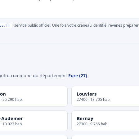
, service public officiel. Une fois votre créneau identifié, revenez prépa
uv.fr
e autre commune du département
Eure (27)
.
non
Louviers
· 25 290 hab.
27400 · 18 705 hab.
t-Audemer
Bernay
· 10 023 hab.
27300 · 9 765 hab.