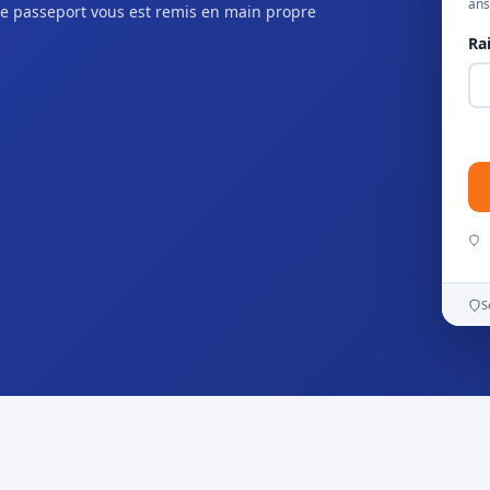
ans
e passeport vous est remis en main propre
Ra
S