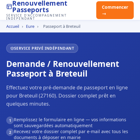
Renouvellement
Commencer
Passeports
→
SERVICE D'ACCOMPAGNEMENT
INDÉPENDANT
Accueil
›
Eure
›
Passeport à Breteuil
SERVICE PRIVÉ INDÉPENDANT
Demande / Renouvellement
Passeport à Breteuil
Effectuez votre pré-demande de passeport en ligne
pour Breteuil (27160). Dossier complet prêt en
quelques minutes.
Remplissez le formulaire en ligne — vos informations
1
sont sauvegardées automatiquement
Recevez votre dossier complet par e-mail avec tous les
2
documents à déposer en mairie