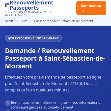
Renouvellement
Commencer
Passeports
→
SERVICE D'ACCOMPAGNEMENT
INDÉPENDANT
Accueil
›
Eure
›
Passeport à Saint-Sébastien-de-Morsent
SERVICE PRIVÉ INDÉPENDANT
Demande / Renouvellement
Passeport à Saint-Sébastien-de-
Morsent
Effectuez votre pré-demande de passeport en ligne
pour Saint-Sébastien-de-Morsent (27180). Dossier
complet prêt en quelques minutes.
Remplissez le formulaire en ligne — vos informations
1
sont sauvegardées automatiquement