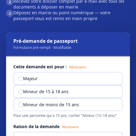
Recevez votre dossier complet par e-mail avec tous les
2
documents à déposer en mairie
Déposez en mairie ou point numérique — votre
3
passeport vous est remis en main propre
Pré-demande de passeport
Formulaire pré-rempli · Modifiable
Cette demande est pour :
Nécessaire
Majeur
Mineur de 15 à 18 ans
Mineur de moins de 15 ans
Pour une personne qui a 15 ans, cocher "Mineur (15–18 ans)"
Raison de la demande
Nécessaire