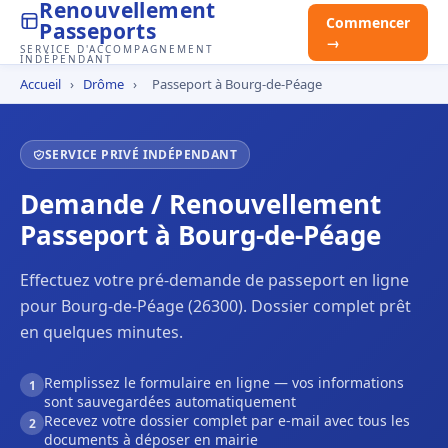
Renouvellement
Commencer
Passeports
→
SERVICE D'ACCOMPAGNEMENT
INDÉPENDANT
Accueil
›
Drôme
›
Passeport à Bourg-de-Péage
SERVICE PRIVÉ INDÉPENDANT
Demande / Renouvellement
Passeport à Bourg-de-Péage
Effectuez votre pré-demande de passeport en ligne
pour Bourg-de-Péage (26300). Dossier complet prêt
en quelques minutes.
Remplissez le formulaire en ligne — vos informations
1
sont sauvegardées automatiquement
Recevez votre dossier complet par e-mail avec tous les
2
documents à déposer en mairie