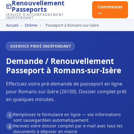
Renouvellement
Commencer
Passeports
→
SERVICE D'ACCOMPAGNEMENT
INDÉPENDANT
Accueil
›
Drôme
›
Passeport à Romans-sur-Isère
SERVICE PRIVÉ INDÉPENDANT
Demande / Renouvellement
Passeport à Romans-sur-Isère
Effectuez votre pré-demande de passeport en ligne
pour Romans-sur-Isère (26100). Dossier complet prêt
en quelques minutes.
Remplissez le formulaire en ligne — vos informations
1
sont sauvegardées automatiquement
Recevez votre dossier complet par e-mail avec tous les
2
documents à déposer en mairie