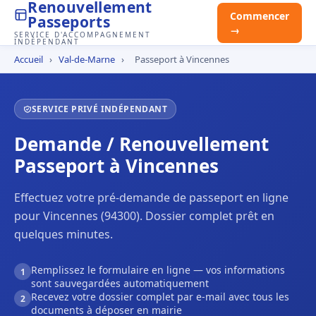
Renouvellement
Commencer
Passeports
→
SERVICE D'ACCOMPAGNEMENT
INDÉPENDANT
Accueil
›
Val-de-Marne
›
Passeport à Vincennes
SERVICE PRIVÉ INDÉPENDANT
Demande / Renouvellement
Passeport à Vincennes
Effectuez votre pré-demande de passeport en ligne
pour Vincennes (94300). Dossier complet prêt en
quelques minutes.
Remplissez le formulaire en ligne — vos informations
1
sont sauvegardées automatiquement
Recevez votre dossier complet par e-mail avec tous les
2
documents à déposer en mairie