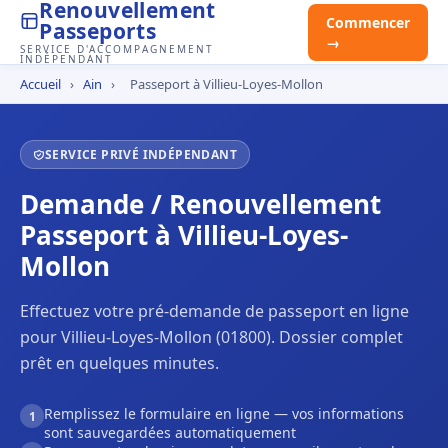
Renouvellement
Commencer
Passeports
→
SERVICE D'ACCOMPAGNEMENT
INDÉPENDANT
Accueil
›
Ain
›
Passeport à Villieu-Loyes-Mollon
SERVICE PRIVÉ INDÉPENDANT
Demande / Renouvellement
Passeport à Villieu-Loyes-
Mollon
Effectuez votre pré-demande de passeport en ligne
pour Villieu-Loyes-Mollon (01800). Dossier complet
prêt en quelques minutes.
Remplissez le formulaire en ligne — vos informations
1
sont sauvegardées automatiquement