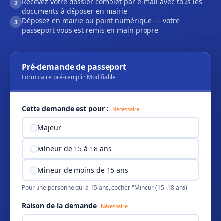
Recevez votre dossier complet par e-mail avec tous les
2
documents à déposer en mairie
Déposez en mairie ou point numérique — votre
3
passeport vous est remis en main propre
Pré-demande de passeport
Formulaire pré-rempli · Modifiable
Cette demande est pour :
Nécessaire
Majeur
Mineur de 15 à 18 ans
Mineur de moins de 15 ans
Pour une personne qui a 15 ans, cocher "Mineur (15–18 ans)"
Raison de la demande
Nécessaire