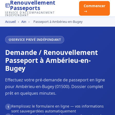
Renouvellement
Commencer
Passeports
→
SERVICE D'ACCOMPAGNEMENT
INDÉPENDANT
Accueil
›
Ain
›
Passeport à Ambérieu-en-Bugey
SERVICE PRIVÉ INDÉPENDANT
Demande / Renouvellement
Passeport à Ambérieu-en-
Bugey
Effectuez votre pré-demande de passeport en ligne
pour Ambérieu-en-Bugey (01500). Dossier complet
prêt en quelques minutes.
Remplissez le formulaire en ligne — vos informations
1
sont sauvegardées automatiquement