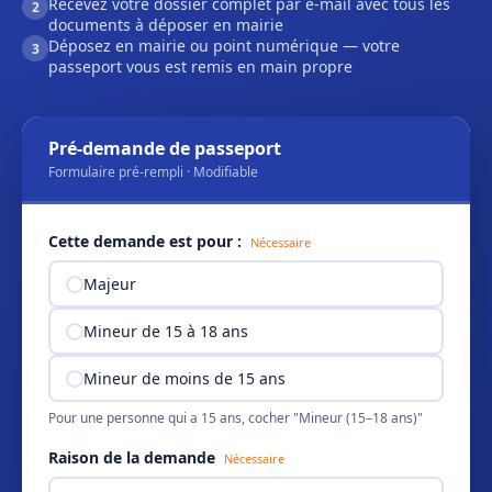
Recevez votre dossier complet par e-mail avec tous les
2
documents à déposer en mairie
Déposez en mairie ou point numérique — votre
3
passeport vous est remis en main propre
Pré-demande de passeport
Formulaire pré-rempli · Modifiable
Cette demande est pour :
Nécessaire
Majeur
Mineur de 15 à 18 ans
Mineur de moins de 15 ans
Pour une personne qui a 15 ans, cocher "Mineur (15–18 ans)"
Raison de la demande
Nécessaire