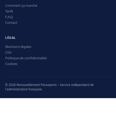
Comment ça marche
Tarifs
F.A.Q.
Contact
LÉGAL
Mentions légales
CGV
Politique de confidentialité
Cookies
© 2026 Renouvellement Passeports – Service indépendant de
l'administration française