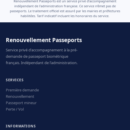
Renouvellement Passeports est un service privé d'accompagnement
indépendant de l'administration française. Ce service n'émet pas de
passeports. Le traitement officiel est assuré par les mairies et préfectures
habilitées. Tarif indicatif incluant les honoraires du service.
Renouvellement Passeports
Service privé d'accompagnement à la pré-
demande de passeport biométrique
français. Indépendant de l'administration.
SERVICES
Première demande
Renouvellement
Passeport mineur
Perte / Vol
INFORMATIONS