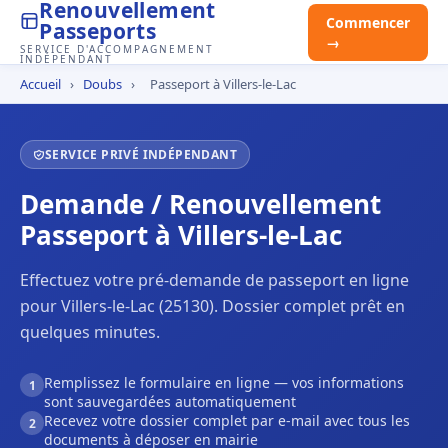
Renouvellement
Commencer
Passeports
→
SERVICE D'ACCOMPAGNEMENT
INDÉPENDANT
Accueil
›
Doubs
›
Passeport à Villers-le-Lac
SERVICE PRIVÉ INDÉPENDANT
Demande / Renouvellement
Passeport à Villers-le-Lac
Effectuez votre pré-demande de passeport en ligne
pour Villers-le-Lac (25130). Dossier complet prêt en
quelques minutes.
Remplissez le formulaire en ligne — vos informations
1
sont sauvegardées automatiquement
Recevez votre dossier complet par e-mail avec tous les
2
documents à déposer en mairie