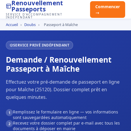
Renouvellement
Commencer
Passeports
→
SERVICE D'ACCOMPAGNEMENT
INDÉPENDANT
Accueil
›
Doubs
›
Passeport à Maîche
SERVICE PRIVÉ INDÉPENDANT
Demande / Renouvellement
Passeport à Maîche
Effectuez votre pré-demande de passeport en ligne
pour Maîche (25120). Dossier complet prêt en
quelques minutes.
Remplissez le formulaire en ligne — vos informations
1
sont sauvegardées automatiquement
Recevez votre dossier complet par e-mail avec tous les
2
documents à déposer en mairie