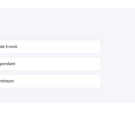
 de 3 mois
espondant
 mineurs