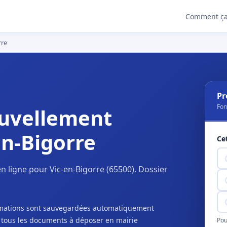
Comment ça
rre
Pr
For
uvellement
en-Bigorre
Ce
 ligne pour Vic-en-Bigorre (65500). Dossier
ormations sont sauvegardées automatiquement
c tous les documents à déposer en mairie
Pou