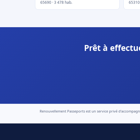
65690 · 3 478 hab.
65310 
Prêt à effect
Renouvellement Passeports est un service privé d'accompagneme