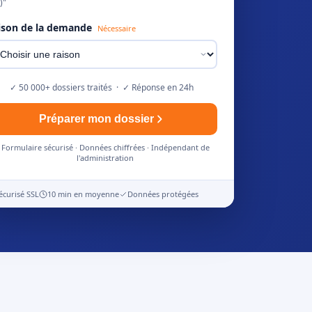
)"
ison de la demande
Nécessaire
✓ 50 000+ dossiers traités · ✓ Réponse en 24h
Préparer mon dossier
Formulaire sécurisé · Données chiffrées · Indépendant de
l'administration
écurisé SSL
10 min en moyenne
Données protégées