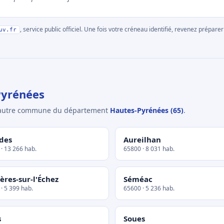
, service public officiel. Une fois votre créneau identifié, revenez prépa
uv.fr
Pyrénées
e autre commune du département
Hautes-Pyrénées (65)
.
des
Aureilhan
· 13 266 hab.
65800 · 8 031 hab.
ères-sur-l'Échez
Séméac
· 5 399 hab.
65600 · 5 236 hab.
s
Soues