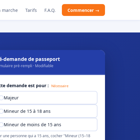
 marche
Tarifs
F.A.Q.
Commencer →
é-demande de passeport
mulaire pré-rempli · Modifiable
tte demande est pour :
Nécessaire
Majeur
Mineur de 15 à 18 ans
Mineur de moins de 15 ans
r une personne qui a 15 ans, cocher "Mineur (15–18