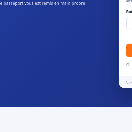
ans
e passeport vous est remis en main propre
Ra
S