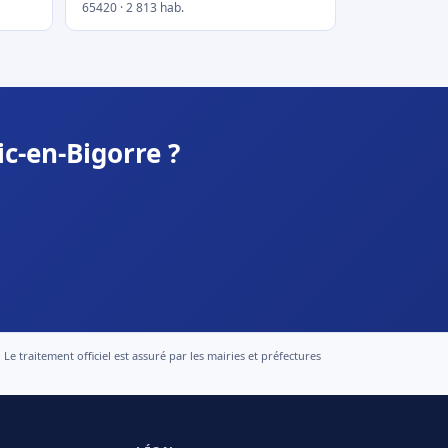
65420 · 2 813 hab.
c-en-Bigorre ?
 traitement officiel est assuré par les mairies et préfectures