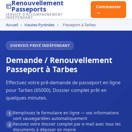
Renouvellement
Commencer
Passeports
→
SERVICE D'ACCOMPAGNEMENT
INDÉPENDANT
Accueil
›
Hautes-Pyrénées
›
Passeport à Tarbes
SERVICE PRIVÉ INDÉPENDANT
Demande / Renouvellement
Passeport à Tarbes
Effectuez votre pré-demande de passeport en ligne
pour Tarbes (65000). Dossier complet prêt en
quelques minutes.
Remplissez le formulaire en ligne — vos informations
1
sont sauvegardées automatiquement
Recevez votre dossier complet par e-mail avec tous les
2
documents à déposer en mairie