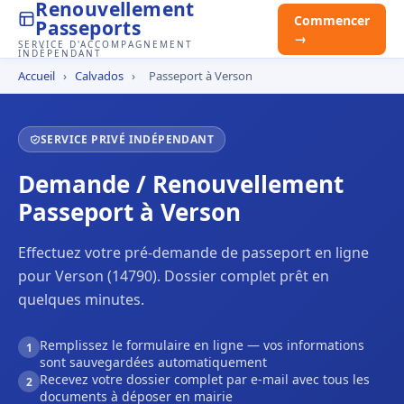
Renouvellement
Commencer
Passeports
→
SERVICE D'ACCOMPAGNEMENT
INDÉPENDANT
Accueil
›
Calvados
›
Passeport à Verson
SERVICE PRIVÉ INDÉPENDANT
Demande / Renouvellement
Passeport à Verson
Effectuez votre pré-demande de passeport en ligne
pour Verson (14790). Dossier complet prêt en
quelques minutes.
Remplissez le formulaire en ligne — vos informations
1
sont sauvegardées automatiquement
Recevez votre dossier complet par e-mail avec tous les
2
documents à déposer en mairie