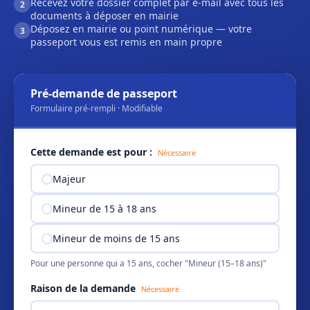
Recevez votre dossier complet par e-mail avec tous les
2
documents à déposer en mairie
Déposez en mairie ou point numérique — votre
3
passeport vous est remis en main propre
Pré-demande de passeport
Formulaire pré-rempli · Modifiable
Cette demande est pour :
Nécessaire
Majeur
Mineur de 15 à 18 ans
Mineur de moins de 15 ans
Pour une personne qui a 15 ans, cocher "Mineur (15–18 ans)"
Raison de la demande
Nécessaire