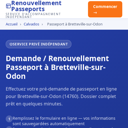
Renouvellement
Commencer
Passeports
→
SERVICE D'ACCOMPAGNEMENT
INDÉPENDANT
Accueil
›
Calvados
›
Passeport à Bretteville-sur-Odon
SERVICE PRIVÉ INDÉPENDANT
Demande / Renouvellement
Passeport à Bretteville-sur-
Odon
Effectuez votre pré-demande de passeport en ligne
pour Bretteville-sur-Odon (14760). Dossier complet
prêt en quelques minutes.
Remplissez le formulaire en ligne — vos informations
1
sont sauvegardées automatiquement