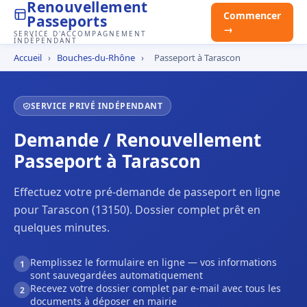
Renouvellement
Commencer
Passeports
→
SERVICE D'ACCOMPAGNEMENT
INDÉPENDANT
Accueil
›
Bouches-du-Rhône
›
Passeport à Tarascon
SERVICE PRIVÉ INDÉPENDANT
Demande / Renouvellement
Passeport à Tarascon
Effectuez votre pré-demande de passeport en ligne
pour Tarascon (13150). Dossier complet prêt en
quelques minutes.
Remplissez le formulaire en ligne — vos informations
1
sont sauvegardées automatiquement
Recevez votre dossier complet par e-mail avec tous les
2
documents à déposer en mairie