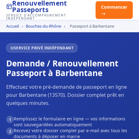
Renouvellement
Commencer
Passeports
→
SERVICE D'ACCOMPAGNEMENT
INDÉPENDANT
Accueil
›
Bouches-du-Rhône
›
Passeport à Barbentane
SERVICE PRIVÉ INDÉPENDANT
Demande / Renouvellement
Passeport à Barbentane
Effectuez votre pré-demande de passeport en ligne
pour Barbentane (13570). Dossier complet prêt en
quelques minutes.
Remplissez le formulaire en ligne — vos informations
1
sont sauvegardées automatiquement
Recevez votre dossier complet par e-mail avec tous les
2
documents à déposer en mairie