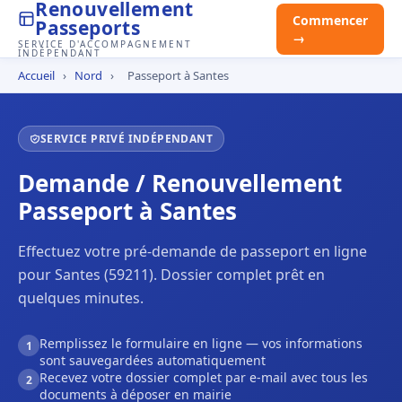
Renouvellement
Commencer
Passeports
→
SERVICE D'ACCOMPAGNEMENT
INDÉPENDANT
Accueil
›
Nord
›
Passeport à Santes
SERVICE PRIVÉ INDÉPENDANT
Demande / Renouvellement
Passeport à Santes
Effectuez votre pré-demande de passeport en ligne
pour Santes (59211). Dossier complet prêt en
quelques minutes.
Remplissez le formulaire en ligne — vos informations
1
sont sauvegardées automatiquement
Recevez votre dossier complet par e-mail avec tous les
2
documents à déposer en mairie