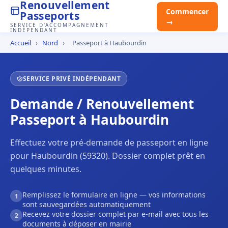
Renouvellement
Commencer
Passeports
→
SERVICE D'ACCOMPAGNEMENT
INDÉPENDANT
Accueil
›
Nord
›
Passeport à Haubourdin
SERVICE PRIVÉ INDÉPENDANT
Demande / Renouvellement
Passeport à Haubourdin
Effectuez votre pré-demande de passeport en ligne
pour Haubourdin (59320). Dossier complet prêt en
quelques minutes.
Remplissez le formulaire en ligne — vos informations
1
sont sauvegardées automatiquement
Recevez votre dossier complet par e-mail avec tous les
2
documents à déposer en mairie