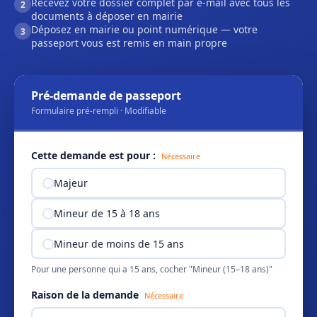
Recevez votre dossier complet par e-mail avec tous les
2
documents à déposer en mairie
Déposez en mairie ou point numérique — votre
3
passeport vous est remis en main propre
Pré-demande de passeport
Formulaire pré-rempli · Modifiable
Cette demande est pour :
Nécessaire
Majeur
Mineur de 15 à 18 ans
Mineur de moins de 15 ans
Pour une personne qui a 15 ans, cocher "Mineur (15–18 ans)"
Raison de la demande
Nécessaire