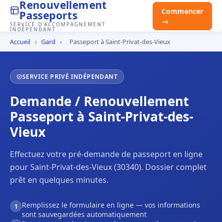
Renouvellement
Commencer
Passeports
→
SERVICE D'ACCOMPAGNEMENT
INDÉPENDANT
Accueil
›
Gard
›
Passeport à Saint-Privat-des-Vieux
SERVICE PRIVÉ INDÉPENDANT
Demande / Renouvellement
Passeport à Saint-Privat-des-
Vieux
Effectuez votre pré-demande de passeport en ligne
pour Saint-Privat-des-Vieux (30340). Dossier complet
prêt en quelques minutes.
Remplissez le formulaire en ligne — vos informations
1
sont sauvegardées automatiquement