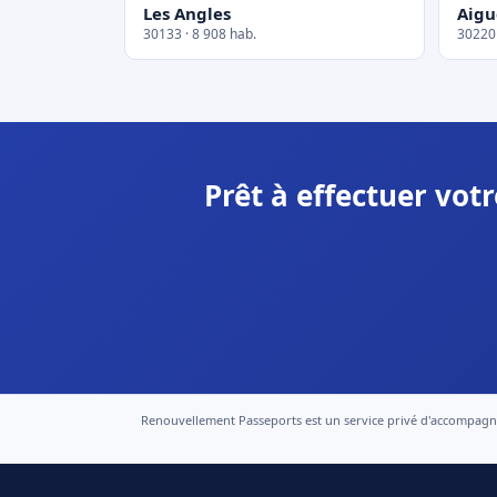
Les Angles
Aigu
30133 · 8 908 hab.
30220 
Prêt à effectuer vot
Renouvellement Passeports est un service privé d'accompagneme