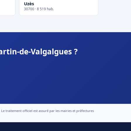
Uzès
30700 · 8 519 hab.
artin-de-Valgalgues ?
 traitement officiel est assuré par les mairies et préfectures