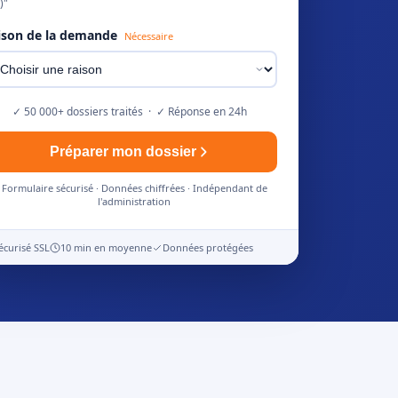
)"
ison de la demande
Nécessaire
✓ 50 000+ dossiers traités · ✓ Réponse en 24h
Préparer mon dossier
Formulaire sécurisé · Données chiffrées · Indépendant de
l'administration
écurisé SSL
10 min en moyenne
Données protégées