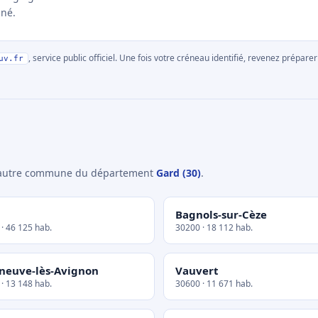
nné.
, service public officiel. Une fois votre créneau identifié, revenez prépa
uv.fr
e autre commune du département
Gard (30)
.
Bagnols-sur-Cèze
· 46 125 hab.
30200 · 18 112 hab.
eneuve-lès-Avignon
Vauvert
· 13 148 hab.
30600 · 11 671 hab.