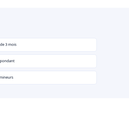
 de 3 mois
espondant
 mineurs