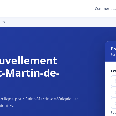
Comment ça
gues
Pr
For
uvellement
t-Martin-de-
Ce
n ligne pour Saint-Martin-de-Valgalgues
inutes.
Pou