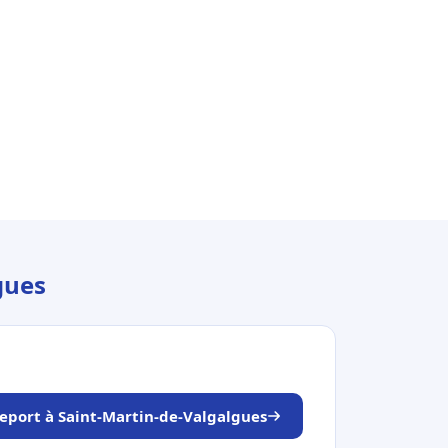
gues
seport à Saint-Martin-de-Valgalgues