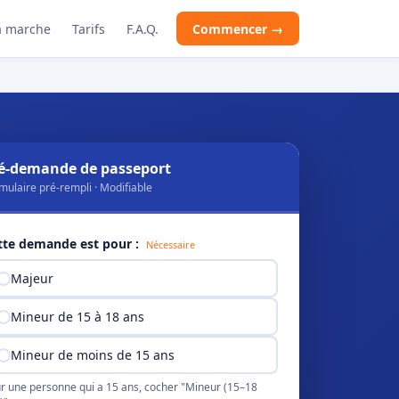
 marche
Tarifs
F.A.Q.
Commencer →
é-demande de passeport
mulaire pré-rempli · Modifiable
tte demande est pour :
Nécessaire
Majeur
Mineur de 15 à 18 ans
Mineur de moins de 15 ans
r une personne qui a 15 ans, cocher "Mineur (15–18