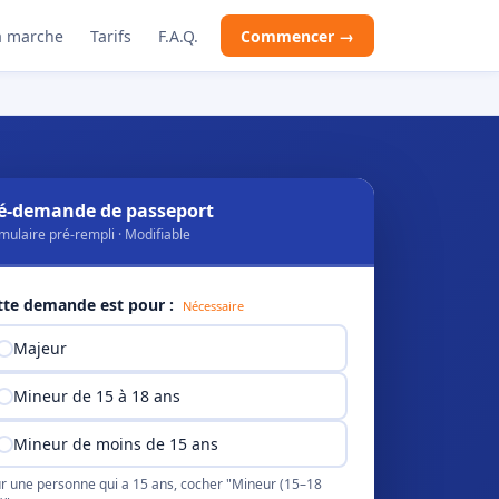
 marche
Tarifs
F.A.Q.
Commencer →
é-demande de passeport
mulaire pré-rempli · Modifiable
tte demande est pour :
Nécessaire
Majeur
Mineur de 15 à 18 ans
Mineur de moins de 15 ans
r une personne qui a 15 ans, cocher "Mineur (15–18