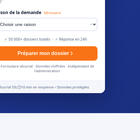
)"
ison de la demande
Nécessaire
✓ 50 000+ dossiers traités · ✓ Réponse en 24h
Préparer mon dossier
Formulaire sécurisé · Données chiffrées · Indépendant de
l'administration
écurisé SSL
10 min en moyenne
Données protégées