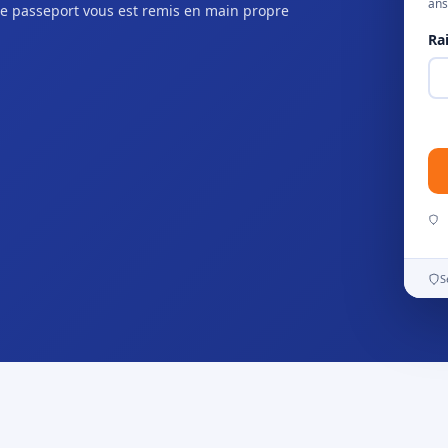
ans
e passeport vous est remis en main propre
Ra
S