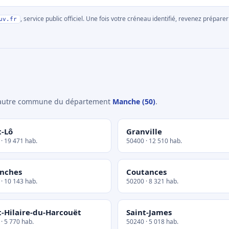
, service public officiel. Une fois votre créneau identifié, revenez prépa
uv.fr
e autre commune du département
Manche (50)
.
t-Lô
Granville
· 19 471 hab.
50400 · 12 510 hab.
nches
Coutances
· 10 143 hab.
50200 · 8 321 hab.
t-Hilaire-du-Harcouët
Saint-James
· 5 770 hab.
50240 · 5 018 hab.