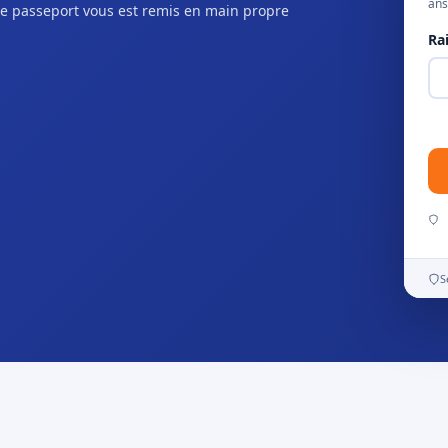
ans
e passeport vous est remis en main propre
Ra
S