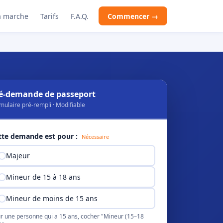
 marche
Tarifs
F.A.Q.
Commencer →
é-demande de passeport
mulaire pré-rempli · Modifiable
tte demande est pour :
Nécessaire
Majeur
Mineur de 15 à 18 ans
Mineur de moins de 15 ans
r une personne qui a 15 ans, cocher "Mineur (15–18