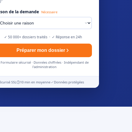
)"
ison de la demande
Nécessaire
✓ 50 000+ dossiers traités · ✓ Réponse en 24h
Préparer mon dossier
Formulaire sécurisé · Données chiffrées · Indépendant de
l'administration
écurisé SSL
10 min en moyenne
Données protégées