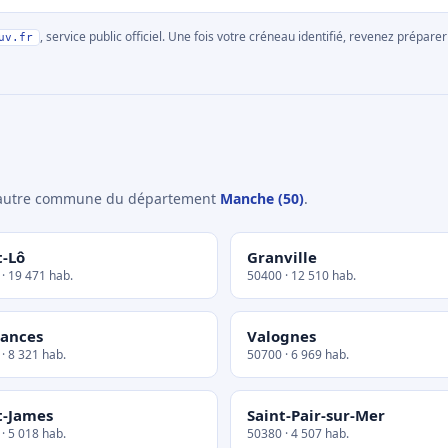
, service public officiel. Une fois votre créneau identifié, revenez prépa
uv.fr
e autre commune du département
Manche (50)
.
t-Lô
Granville
· 19 471 hab.
50400 · 12 510 hab.
ances
Valognes
· 8 321 hab.
50700 · 6 969 hab.
t-James
Saint-Pair-sur-Mer
· 5 018 hab.
50380 · 4 507 hab.