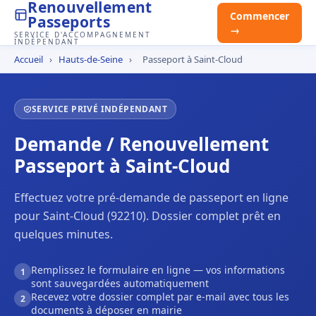
Renouvellement
Commencer
Passeports
→
SERVICE D'ACCOMPAGNEMENT
INDÉPENDANT
Accueil
›
Hauts-de-Seine
›
Passeport à Saint-Cloud
SERVICE PRIVÉ INDÉPENDANT
Demande / Renouvellement
Passeport à Saint-Cloud
Effectuez votre pré-demande de passeport en ligne
pour Saint-Cloud (92210). Dossier complet prêt en
quelques minutes.
Remplissez le formulaire en ligne — vos informations
1
sont sauvegardées automatiquement
Recevez votre dossier complet par e-mail avec tous les
2
documents à déposer en mairie