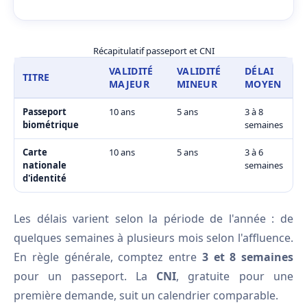
Récapitulatif passeport et CNI
VALIDITÉ
VALIDITÉ
DÉLAI
TITRE
MAJEUR
MINEUR
MOYEN
Passeport
10 ans
5 ans
3 à 8
biométrique
semaines
Carte
10 ans
5 ans
3 à 6
nationale
semaines
d'identité
Les délais varient selon la période de l'année : de
quelques semaines à plusieurs mois selon l'affluence.
En règle générale, comptez entre
3 et 8 semaines
pour un passeport. La
CNI
, gratuite pour une
première demande, suit un calendrier comparable.